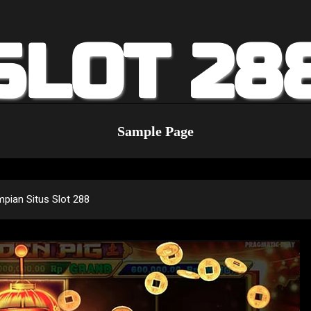
LOT 288
ot 288 Merupakan Situs Game Online Slot Mesin Paling Sensational
Sample Page
Bonus Tertinggi Buat Se
ian Situs Slot 288