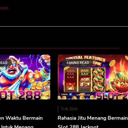
r.com
READ
4 MINS READ
Trik Slot
n Waktu Bermain
Rahasia Jitu Menang Bermain
 Untuk Menang
Slot 288 Jackpot