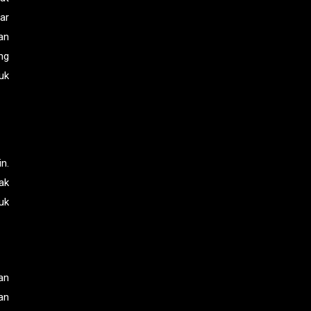
ar
an
ng
uk
n.
ak
uk
an
an