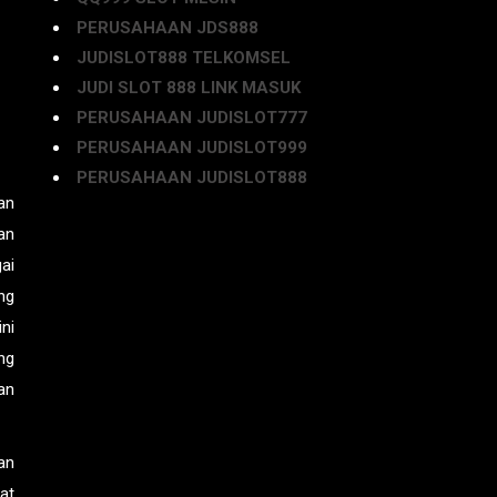
PERUSAHAAN JDS888
JUDISLOT888 TELKOMSEL
JUDI SLOT 888 LINK MASUK
PERUSAHAAN JUDISLOT777
PERUSAHAAN JUDISLOT999
PERUSAHAAN JUDISLOT888
an
an
ai
ng
ni
ng
an
an
at