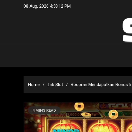
Skip
08 Aug, 2026
4:58:13 PM
to
content
S
Sl
Home
Trik Slot
Bocoran Mendapatkan Bonus Imp
4 MINS READ