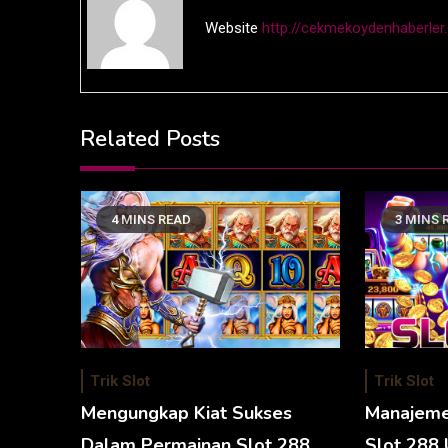
Website
http://cekmekoydenhaberle
Related Posts
4 MINS READ
3 MINS 
Trik Slot
Trik Slot
Mengungkap Kiat Sukses
Manajeme
Dalam Permainan Slot 288
Slot 288