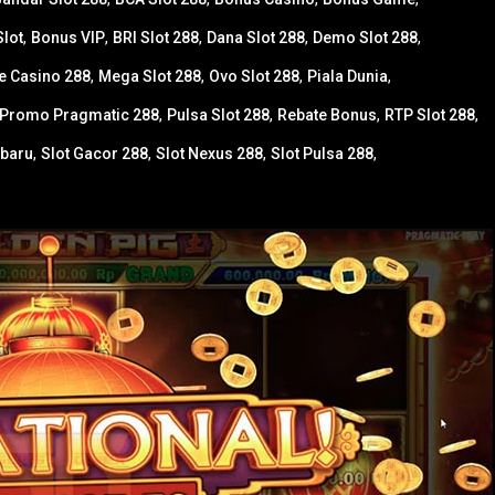
,
,
,
,
,
lot
Bonus VIP
BRI Slot 288
Dana Slot 288
Demo Slot 288
,
,
,
,
ve Casino 288
Mega Slot 288
Ovo Slot 288
Piala Dunia
,
,
,
,
Promo Pragmatic 288
Pulsa Slot 288
Rebate Bonus
RTP Slot 288
,
,
,
,
rbaru
Slot Gacor 288
Slot Nexus 288
Slot Pulsa 288