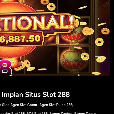
Impian Situs Slot 288
,
,
,
 Slot
Agen Slot Gacor
Agen Slot Pulsa 288
,
,
,
,
andar Slot 288
BCA Slot 288
Bonus Casino
Bonus Game