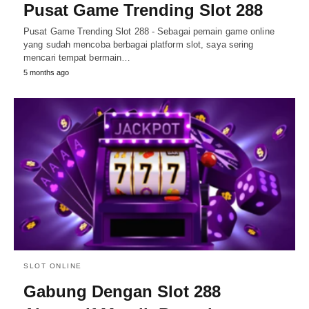
Pusat Game Trending Slot 288
Pusat Game Trending Slot 288 - Sebagai pemain game online
yang sudah mencoba berbagai platform slot, saya sering
mencari tempat bermain…
5 months ago
SLOT ONLINE
Gabung Dengan Slot 288