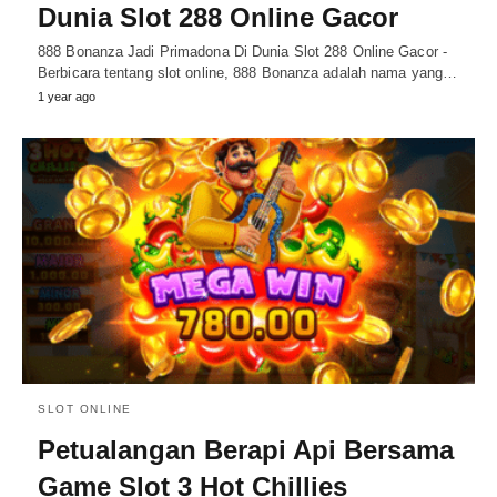
Dunia Slot 288 Online Gacor
888 Bonanza Jadi Primadona Di Dunia Slot 288 Online Gacor -
Berbicara tentang slot online, 888 Bonanza adalah nama yang…
1 year ago
SLOT ONLINE
Petualangan Berapi Api Bersama
Game Slot 3 Hot Chillies