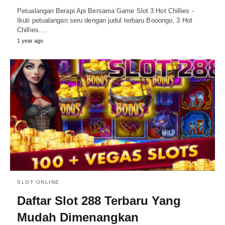
Petualangan Berapi Api Bersama Game Slot 3 Hot Chillies -
Ikuti petualangan seru dengan judul terbaru Booongo, 3 Hot
Chillies.…
1 year ago
SLOT ONLINE
Daftar Slot 288 Terbaru Yang
Mudah Dimenangkan