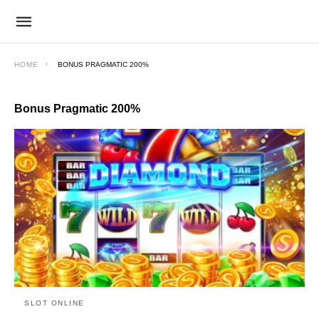
HOME
BONUS PRAGMATIC 200%
Bonus Pragmatic 200%
SLOT ONLINE