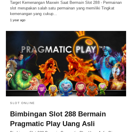
Target Kemenangan Maxwin Saat Bermain Slot 288 - Permainan
slot merupakan salah satu permainan yang memiliki Tingkat
kemenangan yang cukup…
1 year ago
SLOT ONLINE
Bimbingan Slot 288 Bermain
Pragmatic Play Uang Asli